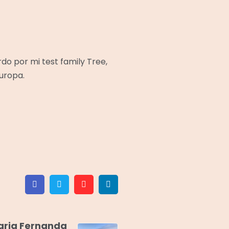
rdo por mi test family Tree,
uropa.
Facebook
Twitter
Pinterest
Linkedin
aria Fernanda