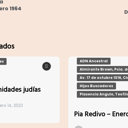
ia
ero 1964
D
nados
ADN Ancestral
es
Almirante Brown, Pcia. de
Av. 17 de octubre 1016, C
Hijos Buscadores
idades judías
Plasencia Angulo, Teofil
ero 14, 2023
Pia Redivo – Ener