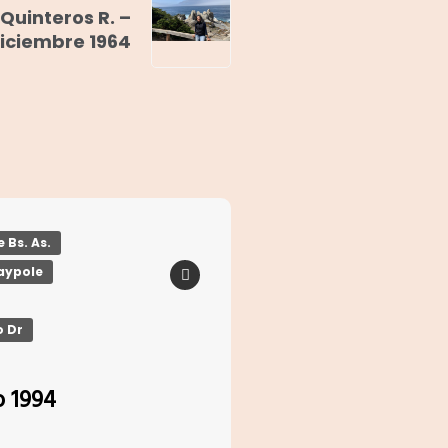
Quinteros R. –
iciembre 1964
 Bs. As.
laypole
o Dr
o 1994