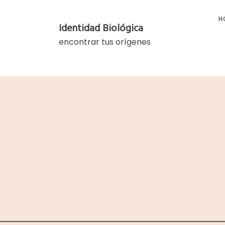
Skip
to
H
Identidad Biológica
content
encontrar tus orígenes