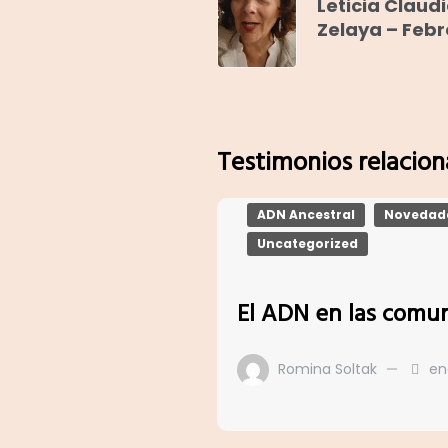
Leticia Claud
Zelaya – Febr
Testimonios relacio
ADN Ancestral
Novedad
Uncategorized
El ADN en las comun
Romina Soltak
en