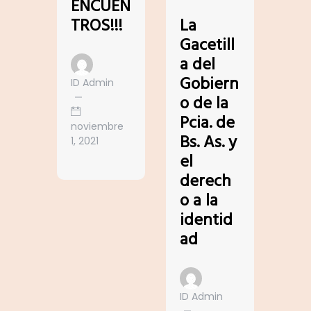
ENCUEN
TROS!!!
La
Gacetill
a del
Gobiern
ID Admin
o de la
Pcia. de
noviembre
Bs. As. y
1, 2021
el
derech
o a la
identid
ad
ID Admin