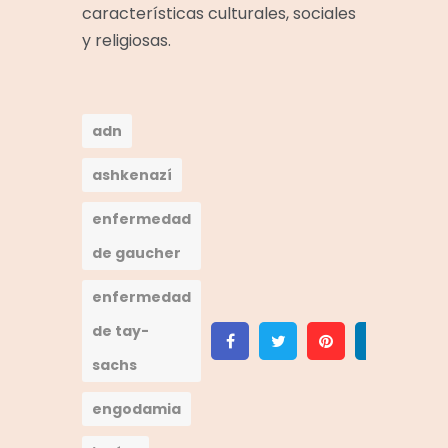
características culturales, sociales
y religiosas.
adn
ashkenazí
enfermedad
de gaucher
enfermedad
de tay-
Facebook
Twitter
Pinterest
Linke
sachs
engodamia