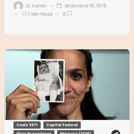
ID Admin
diciembre 16, 1975
1 Min Read
0
Cadiz 3971
Capital Federal
Hijos Buscadores
Ninguno (ADN)