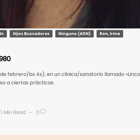
ln
Hijos Buscadores
Ninguno (ADN)
Ron, Irma
1980
de febrero/bs As), en un clinica/sanatorio llamado «Linc
so a ciertas prácticas.
1 Min Read
0