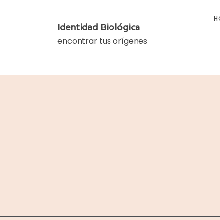
Skip
to
H
Identidad Biológica
content
encontrar tus orígenes