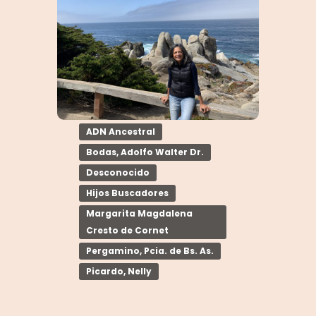
ADN Ancestral
Bodas, Adolfo Walter Dr.
Desconocido
Hijos Buscadores
Margarita Magdalena
Cresto de Cornet
Pergamino, Pcia. de Bs. As.
Picardo, Nelly