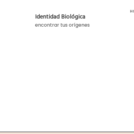
Skip
to
H
Identidad Biológica
content
encontrar tus orígenes