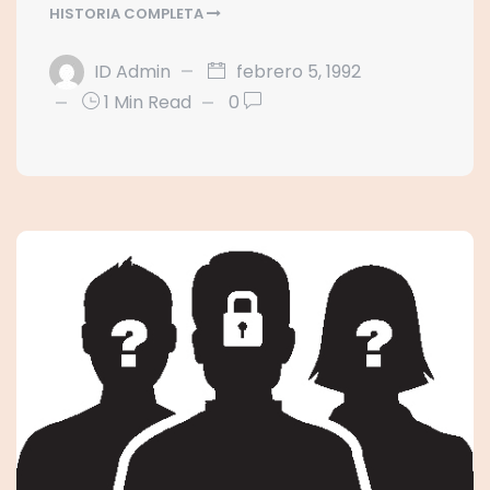
HISTORIA COMPLETA
ID Admin
febrero 5, 1992
1 Min Read
0