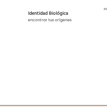
Skip
to
H
Identidad Biológica
content
encontrar tus orígenes