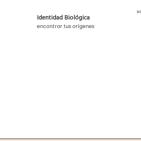
Skip
to
H
Identidad Biológica
content
encontrar tus orígenes