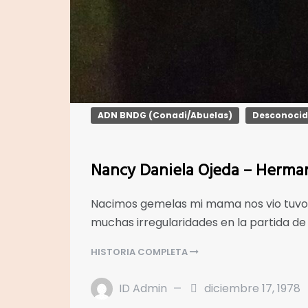
ADN BNDG (Conadi/Abuelas)
Desconoci
Nancy Daniela Ojeda – Herma
Nacimos gemelas mi mama nos vio tuvo p
muchas irregularidades en la partida d
HISTORIA COMPLETA
ID Admin
diciembre 17, 1978