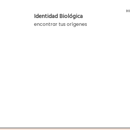
Skip
to
H
Identidad Biológica
content
encontrar tus orígenes