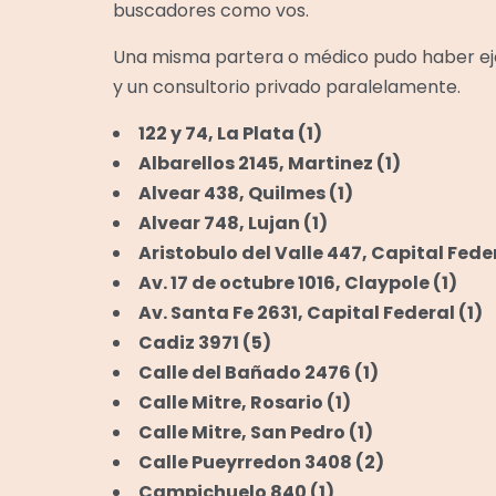
buscadores como vos.
Una misma partera o médico pudo haber eje
y un consultorio privado paralelamente.
122 y 74, La Plata
(1)
Albarellos 2145, Martinez
(1)
Alvear 438, Quilmes
(1)
Alvear 748, Lujan
(1)
Aristobulo del Valle 447, Capital Fede
Av. 17 de octubre 1016, Claypole
(1)
Av. Santa Fe 2631, Capital Federal
(1)
Cadiz 3971
(5)
Calle del Bañado 2476
(1)
Calle Mitre, Rosario
(1)
Calle Mitre, San Pedro
(1)
Calle Pueyrredon 3408
(2)
Campichuelo 840
(1)