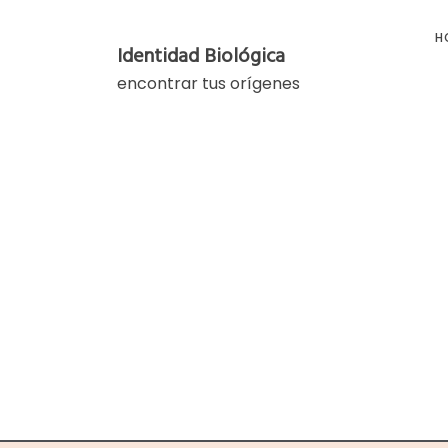
Skip
to
H
Identidad Biológica
content
encontrar tus orígenes