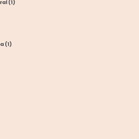
ral
(1)
ba
(1)