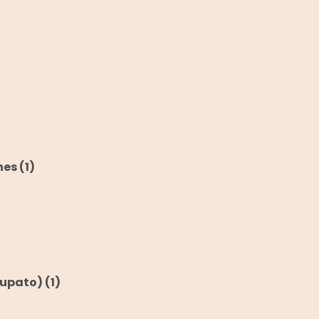
nes
(1)
rupato)
(1)