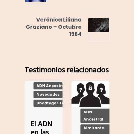
Verónica Liliana
Graziano – Octubre
1964
Testimonios relacionados
ADN Ancestral
Novedades
Uncategorized
ADN
Ancestral
El ADN
Almirante
en las