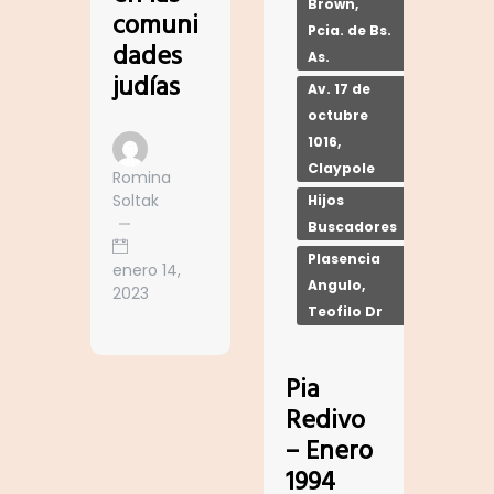
Brown,
comuni
Pcia. de Bs.
dades
As.
judías
Av. 17 de
octubre
1016,
Claypole
Romina
Soltak
Hijos
Buscadores
Plasencia
enero 14,
Angulo,
2023
Teofilo Dr
Pia
Redivo
– Enero
1994