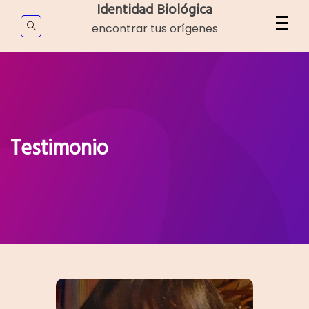
Skip
Identidad Biológica
to
encontrar tus orígenes
content
Testimonio