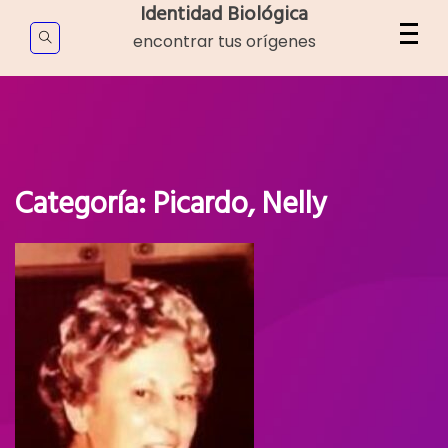
Skip
Identidad Biológica
to
encontrar tus orígenes
content
Categoría:
Picardo, Nelly