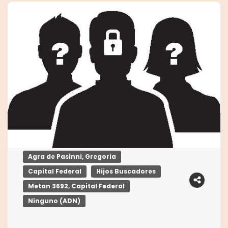
Agra de Pasinni, Gregoria
Capital Federal
Hijos Buscadores
Metan 3692, Capital Federal
Ninguno (ADN)