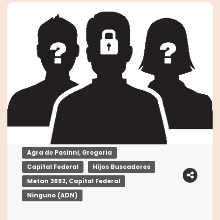
Agra de Pasinni, Gregoria
Capital Federal
Hijos Buscadores
Metan 3692, Capital Federal
Ninguno (ADN)