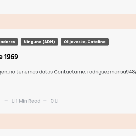
cadores
Ninguno (ADN)
Olijaveska, Catalina
e 1969
rigen..no tenemos datos Contactame: rodriguezmarisa9
1 Min Read
0