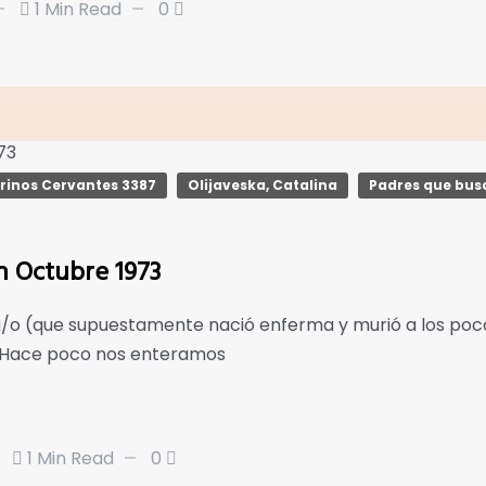
1 Min Read
0
rinos Cervantes 3387
Olijaveska, Catalina
Padres que busc
en Octubre 1973
hija/o (que supuestamente nació enferma y murió a los p
a. Hace poco nos enteramos
1 Min Read
0