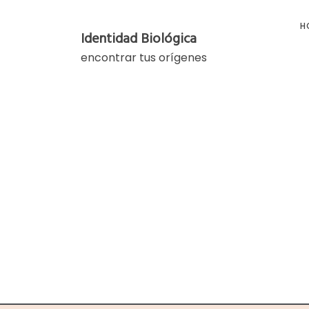
Skip
to
H
Identidad Biológica
content
encontrar tus orígenes