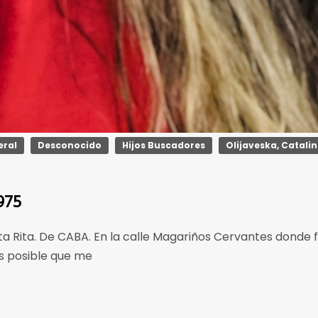
eral
Desconocido
Hijos Buscadores
Olijaveska, Catali
975
nta Rita. De CABA. En la calle Magariños Cervantes donde 
es posible que me