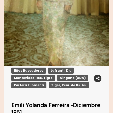
Hijos Buscadores
Lafranti, Dr.
Montevideo 1188, Tigre
Ninguno (ADN)
Partera Filomena
Tigre, Pcia. de Bs. As.
Emili Yolanda Ferreira -Diciembre
1961