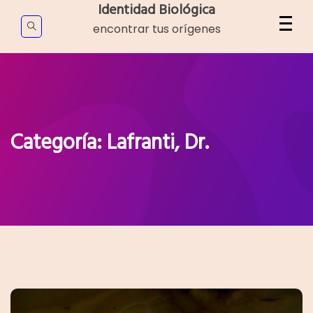
Skip
Identidad Biológica
to
encontrar tus orígenes
content
Categoría:
Lafranti, Dr.