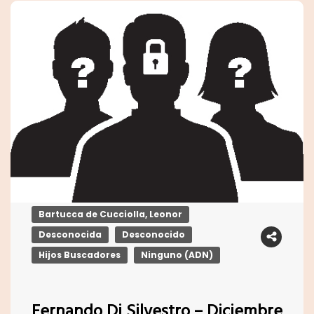
Bartucca de Cucciolla, Leonor
Desconocida
Desconocido
Hijos Buscadores
Ninguno (ADN)
Fernando Di Silvestro – Diciembre