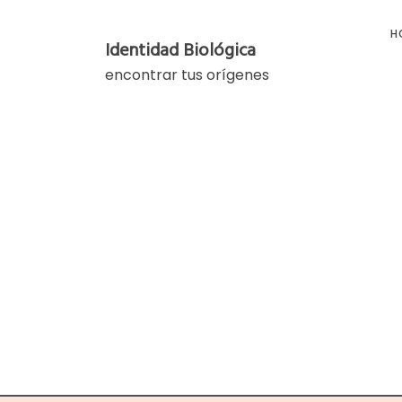
Skip
to
H
Identidad Biológica
content
encontrar tus orígenes