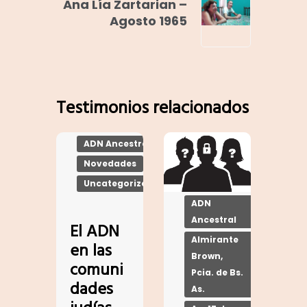
Ana Lía Zartarian –
Agosto 1965
Testimonios relacionados
ADN Ancestral
Novedades
Uncategorized
ADN
Ancestral
El ADN
Almirante
en las
Brown,
comuni
Pcia. de Bs.
dades
As.