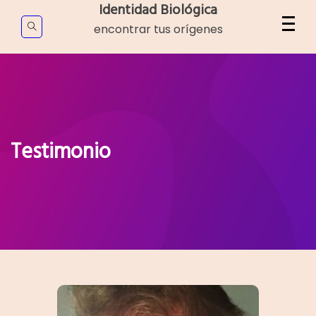
Skip
Identidad Biológica
to
encontrar tus orígenes
content
Testimonio