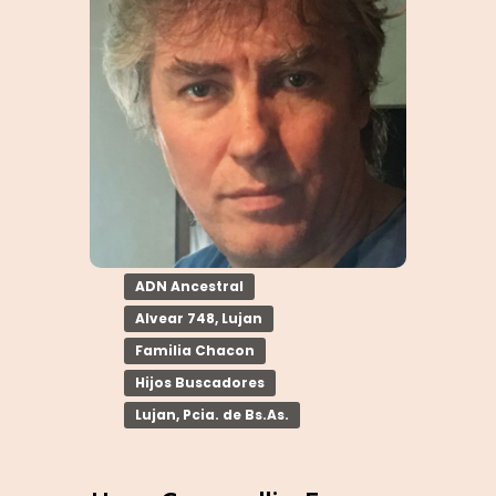
ADN Ancestral
Alvear 748, Lujan
Familia Chacon
Hijos Buscadores
Lujan, Pcia. de Bs.As.