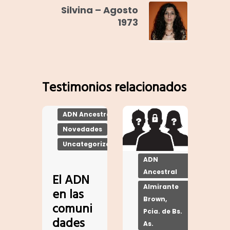
Silvina – Agosto
1973
Testimonios relacionados
ADN Ancestral
Novedades
Uncategorized
ADN
Ancestral
El ADN
Almirante
en las
Brown,
comuni
Pcia. de Bs.
dades
As.