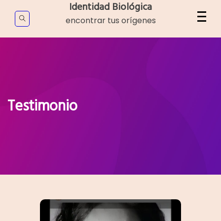
Skip
Identidad Biológica
to
encontrar tus orígenes
content
Testimonio