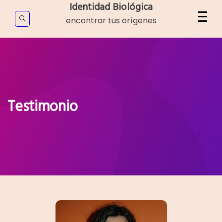
Skip
Identidad Biológica
to
encontrar tus orígenes
content
Testimonio