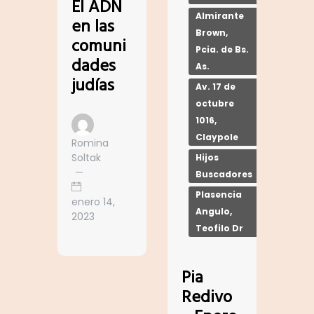
El ADN
Almirante
en las
Brown,
comuni
Pcia. de Bs.
dades
As.
judías
Av. 17 de
octubre
1016,
Claypole
Romina
Soltak
Hijos
Buscadores
Plasencia
enero 14,
Angulo,
2023
Teofilo Dr
Pia
Redivo