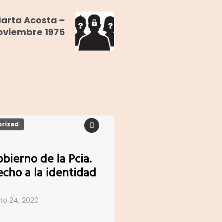
Marta Acosta –
oviembre 1975
rized
obierno de la Pcia.
recho a la identidad
to 24, 2020