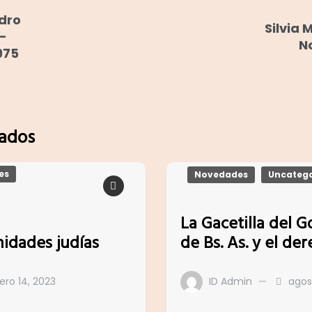
dro
Silvia 
–
N
975
nados
es
Novedades
Uncatego
La Gacetilla del G
idades judías
de Bs. As. y el de
ero 14, 2023
ID Admin
agos