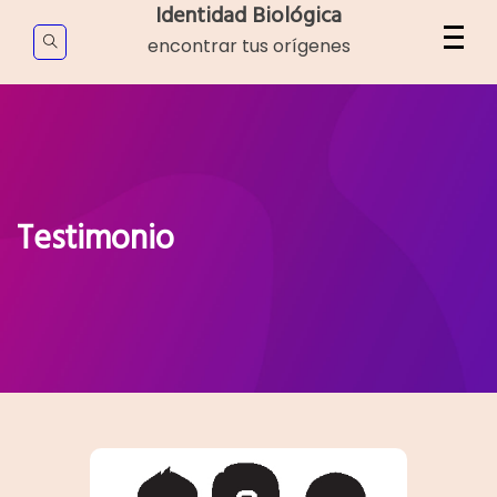
Skip
Identidad Biológica
to
encontrar tus orígenes
content
Testimonio