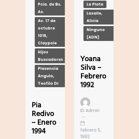
La Plata
Pcia. de Bs.
As.
Lasalle,
Alicia
Av. 17 de
octubre
Ninguno
1016,
(ADN)
Claypole
Hijos
Yoana
Buscadores
Silva –
Plasencia
Febrero
Angulo,
1992
Teofilo Dr
Pia
ID Admin
Redivo
– Enero
1994
febrero 5,
1992