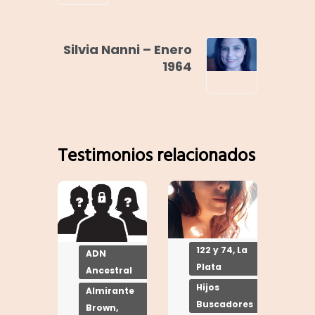
Silvia Nanni – Enero
1964
Testimonios relacionados
122 y 74, La
ADN
Plata
Ancestral
Hijos
Almirante
Buscadores
Brown,