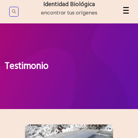
Skip
Identidad Biológica
to
encontrar tus orígenes
content
Testimonio