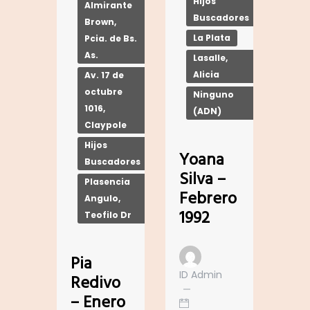
Hijos
Almirante
Buscadores
Brown,
La Plata
Pcia. de Bs.
As.
Lasalle,
Alicia
Av. 17 de
octubre
Ninguno
1016,
(ADN)
Claypole
Hijos
Yoana
Buscadores
Silva –
Plasencia
Febrero
Angulo,
1992
Teofilo Dr
Pia
ID Admin
Redivo
– Enero