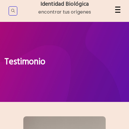
Skip
Identidad Biológica
to
encontrar tus orígenes
content
Testimonio