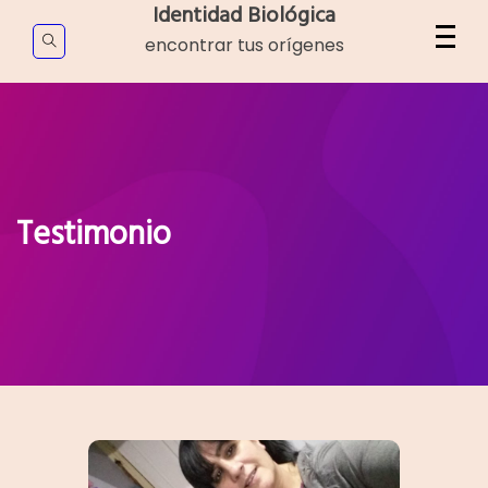
Skip
Identidad Biológica
to
encontrar tus orígenes
content
Testimonio