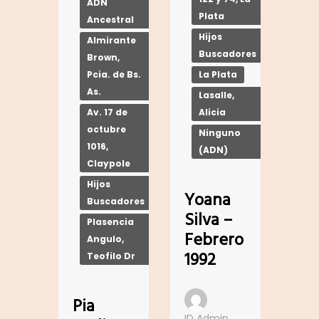
ADN
Plata
Ancestral
Hijos
Almirante
Buscadores
Brown,
La Plata
Pcia. de Bs.
As.
Lasalle,
Alicia
Av. 17 de
octubre
Ninguno
1016,
(ADN)
Claypole
Hijos
Yoana
Buscadores
Silva –
Plasencia
Febrero
Angulo,
1992
Teofilo Dr
Pia
ID Admin