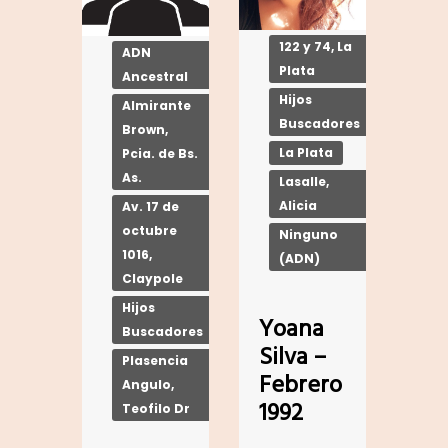
122 y 74, La
ADN
Plata
Ancestral
Hijos
Almirante
Buscadores
Brown,
La Plata
Pcia. de Bs.
As.
Lasalle,
Alicia
Av. 17 de
octubre
Ninguno
1016,
(ADN)
Claypole
Hijos
Yoana
Buscadores
Silva –
Plasencia
Febrero
Angulo,
1992
Teofilo Dr