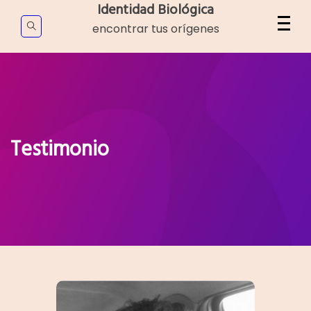
Skip
Identidad Biológica
to
encontrar tus orígenes
content
Testimonio