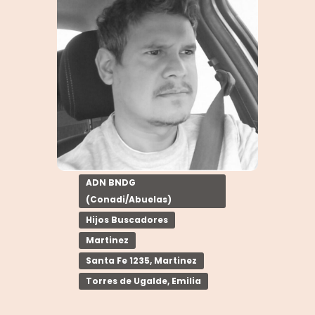
ADN BNDG
(Conadi/Abuelas)
Hijos Buscadores
Martinez
Santa Fe 1235, Martinez
Torres de Ugalde, Emilia