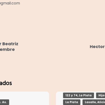
@gmail.com
r Beatriz
Hector
tiembre
nados
122 y 74, La Plata
Hij
. As.
La Plata
Lasalle, Alici