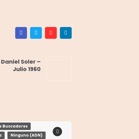
Facebook
Twitter
Pinterest
Linkedin
 Daniel Soler –
Julio 1960
os Buscadores
a
Ninguno (ADN)