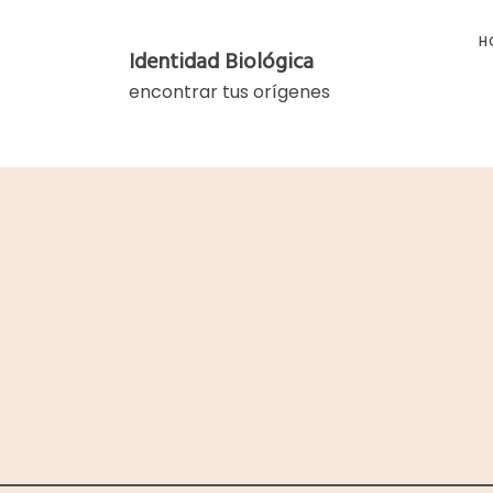
Skip
to
H
Identidad Biológica
content
encontrar tus orígenes