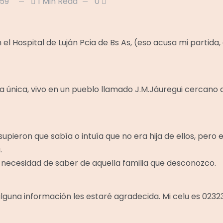
959
1 Min Read
0
n el Hospital de Luján Pcia de Bs As, (eso acusa mi partida,
a única, vivo en un pueblo llamado J.M.Jáuregui cercano a 
upieron que sabía o intuía que no era hija de ellos, pero 
.
 necesidad de saber de aquella familia que desconozco.
guna información les estaré agradecida. Mi celu es 02323