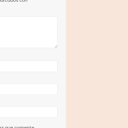
 marcados con
*
vez que comente.