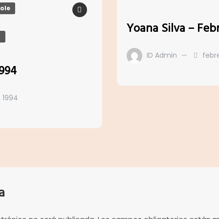
pole
Yoana Silva – Feb
r
ID Admin
febre
1994
, 1994
a