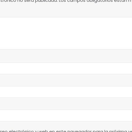
ctrónico no será publicada.
Los campos obligatorios están
reo electrónico y web en este navegador para la próxima 