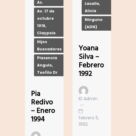
As.
Lasalle,
Alicia
Av. 17 de
octubre
Ninguno
1016,
(ADN)
Claypole
Hijos
Yoana
Buscadores
Silva –
Plasencia
Febrero
Angulo,
1992
Teofilo Dr
Pia
ID Admin
Redivo
– Enero
1994
febrero 5,
1992