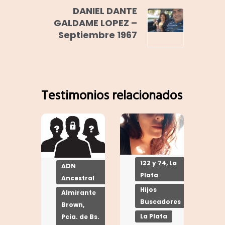
DANIEL DANTE
GALDAME LOPEZ –
Septiembre 1967
Testimonios relacionados
122 y 74, La
ADN
Plata
Ancestral
Hijos
Almirante
Buscadores
Brown,
La Plata
Pcia. de Bs.