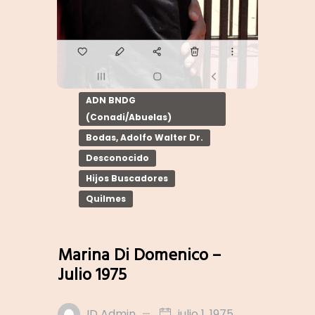
ADN BNDG
(Conadi/Abuelas)
Bodas, Adolfo Walter Dr.
Desconocido
Hijos Buscadores
Quilmes
Marina Di Domenico –
Julio 1975
ID Admin
julio 1, 1975