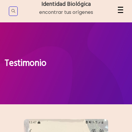
Skip
Identidad Biológica
to
encontrar tus orígenes
content
Testimonio