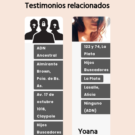
Testimonios relacionados
122 y 74, La
ADN
Plata
Ancestral
Hijos
Almirante
Buscadores
Brown,
La Plata
Pcia. de Bs.
As.
Lasalle,
Alicia
Av. 17 de
octubre
Ninguno
1016,
(ADN)
Claypole
Hijos
Yoana
Buscadores