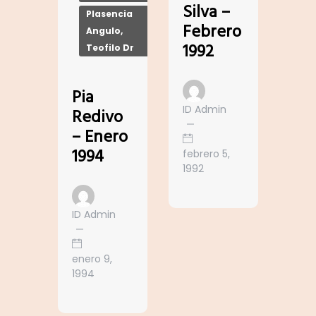
Silva –
Plasencia
Febrero
Angulo,
1992
Teofilo Dr
Pia
ID Admin
Redivo
– Enero
1994
febrero 5,
1992
ID Admin
enero 9,
1994