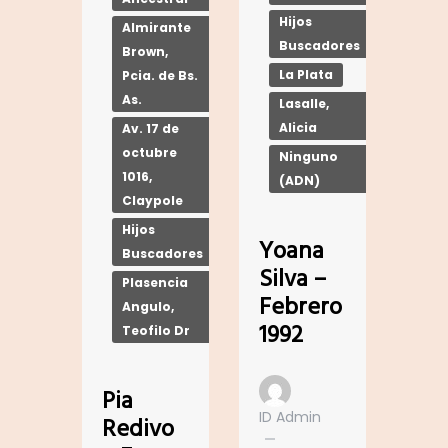
Hijos
Almirante
Buscadores
Brown,
La Plata
Pcia. de Bs.
As.
Lasalle,
Alicia
Av. 17 de
octubre
Ninguno
1016,
(ADN)
Claypole
Hijos
Yoana
Buscadores
Silva –
Plasencia
Febrero
Angulo,
1992
Teofilo Dr
Pia
ID Admin
Redivo