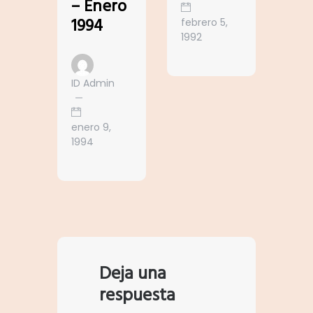
– Enero
1994
febrero 5,
1992
ID Admin
enero 9,
1994
Deja una
respuesta