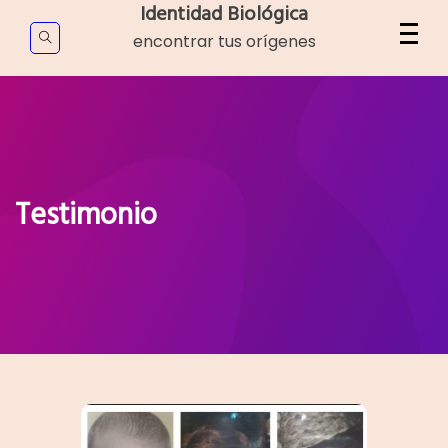
Skip
Identidad Biológica
to
encontrar tus orígenes
content
Testimonio