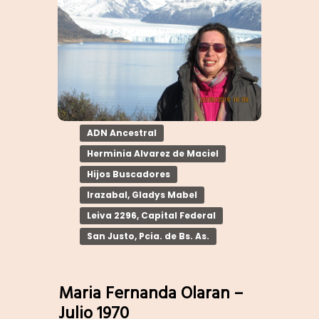
ADN Ancestral
Herminia Alvarez de Maciel
Hijos Buscadores
Irazabal, Gladys Mabel
Leiva 2296, Capital Federal
San Justo, Pcia. de Bs. As.
Maria Fernanda Olaran –
Julio 1970