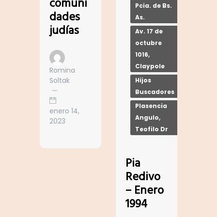
comuni
Pcia. de Bs.
dades
As.
judías
Av. 17 de
octubre
1016,
Claypole
Romina
Soltak
Hijos
Buscadores
Plasencia
enero 14,
Angulo,
2023
Teofilo Dr
Pia
Redivo
– Enero
1994