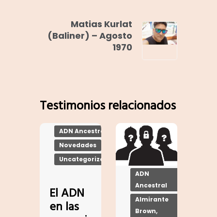
Matias Kurlat
(Baliner) – Agosto
1970
Testimonios relacionados
ADN Ancestral
Novedades
Uncategorized
ADN
Ancestral
El ADN
Almirante
en las
Brown,