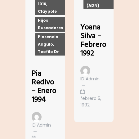
1016,
(ADN)
Claypole
Hijos
Yoana
Buscadores
Silva –
Plasencia
Febrero
Angulo,
1992
Teofilo Dr
Pia
ID Admin
Redivo
– Enero
1994
febrero 5,
1992
ID Admin