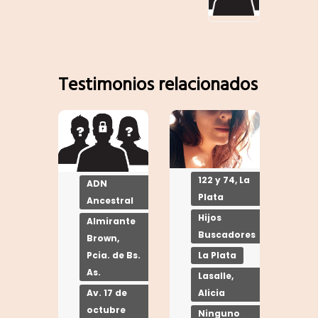
Testimonios relacionados
122 y 74, La
ADN
Plata
Ancestral
Hijos
Almirante
Buscadores
Brown,
La Plata
Pcia. de Bs.
As.
Lasalle,
Alicia
Av. 17 de
octubre
Ninguno