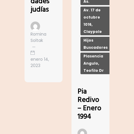
dades
As.
judías
Av. 17 de
octubre
1016,
Claypole
Romina
Soltak
Hijos
Buscadores
Plasencia
enero 14,
Angulo,
2023
Teofilo Dr
Pia
Redivo
– Enero
1994