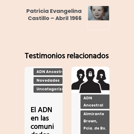
Patricia Evangelina
Castillo – Abril 1966
Testimonios relacionados
ADN Ancestral
Novedades
Uncategorized
ADN
Ancestral
El ADN
Almirante
en las
Brown,
comuni
Pcia. de Bs.