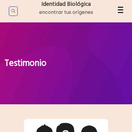
Skip
Identidad Biológica
to
encontrar tus orígenes
content
Testimonio