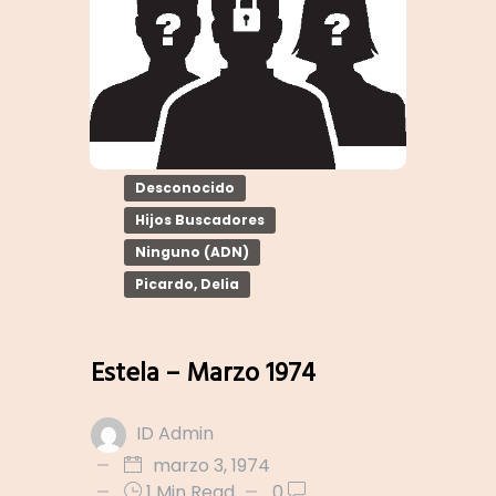
Desconocido
Hijos Buscadores
Ninguno (ADN)
Picardo, Delia
Estela – Marzo 1974
ID Admin
marzo 3, 1974
1 Min Read
0