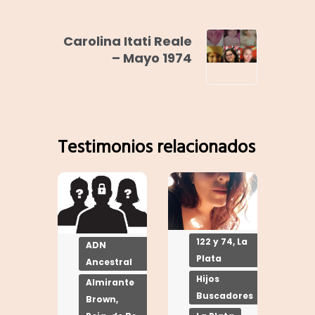
Carolina Itati Reale
– Mayo 1974
Testimonios relacionados
122 y 74, La
ADN
Plata
Ancestral
Hijos
Almirante
Buscadores
Brown,