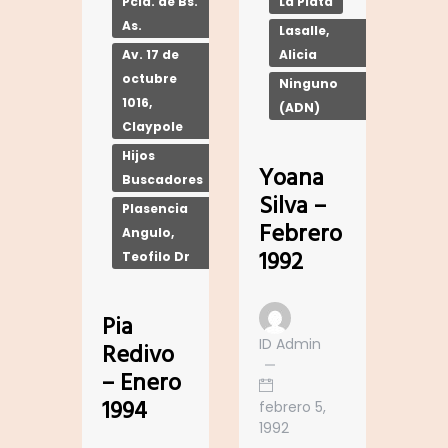
La Plata
Pcia. de Bs.
As.
Lasalle,
Alicia
Av. 17 de
octubre
Ninguno
1016,
(ADN)
Claypole
Hijos
Yoana
Buscadores
Silva –
Plasencia
Febrero
Angulo,
1992
Teofilo Dr
Pia
ID Admin
Redivo
– Enero
1994
febrero 5,
1992