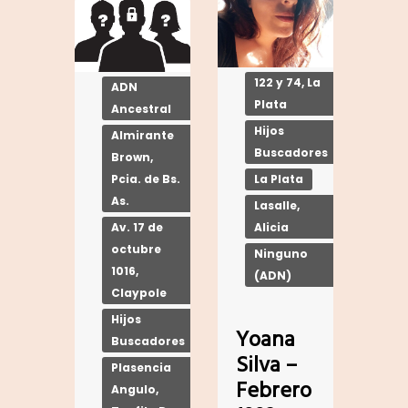
122 y 74, La
ADN
Plata
Ancestral
Hijos
Almirante
Buscadores
Brown,
La Plata
Pcia. de Bs.
As.
Lasalle,
Alicia
Av. 17 de
octubre
Ninguno
1016,
(ADN)
Claypole
Hijos
Yoana
Buscadores
Silva –
Plasencia
Febrero
Angulo,