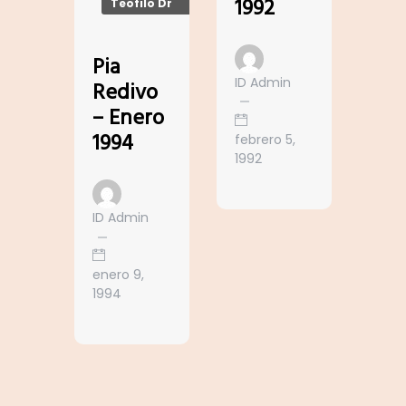
1992
Teofilo Dr
Pia
ID Admin
Redivo
– Enero
1994
febrero 5,
1992
ID Admin
enero 9,
1994