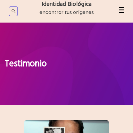
Skip
Identidad Biológica
to
encontrar tus orígenes
content
Testimonio