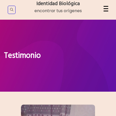
Skip
Identidad Biológica
to
encontrar tus orígenes
content
Testimonio