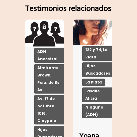
Testimonios relacionados
122 y 74, La
ADN
Plata
Ancestral
Hijos
Almirante
Buscadores
Brown,
La Plata
Pcia. de Bs.
As.
Lasalle,
Alicia
Av. 17 de
octubre
Ninguno
1016,
(ADN)
Claypole
Hijos
Yoana
Buscadores