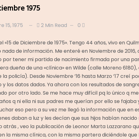
iciembre 1975
e 15, 1975
2 Min Read
0
el «15 de Diciembre de 1975». Tengo 44 años, vivo en Quilm
o nada de información. Me enteré en Noviembre de 2016,
por tener mi partida de nacimiento firmada por una pa
 era dueña de una «clínica» en Wilde (calle Moreno 6180),
la policía). Desde Noviembre ’16 hasta Marzo ’17 creí po
 y los datos dados. Ya ahora con los resultados de sangr
do por otro lado. Se me hace muy difícil pq lo único q m
 años q ni ella ni sus padres me querían por ello se fajab
har eso pero a su vez me llegó la información que en ese
enes daban a luz y les decían que sus hijos habían nacid
 atrás , veo la publicación de Leonor Marta Lazzarano q
, en la misma clínica, con la misma partera diciéndole que