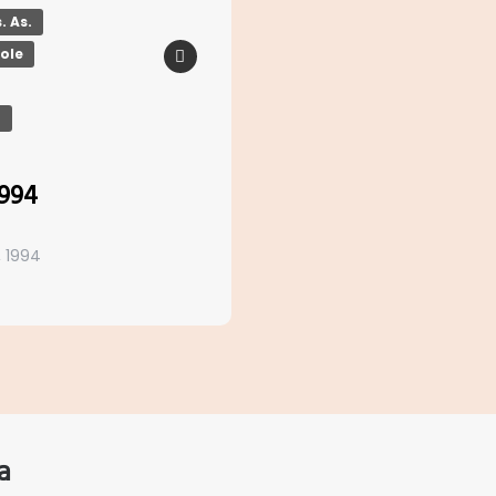
. As.
pole
r
1994
, 1994
a