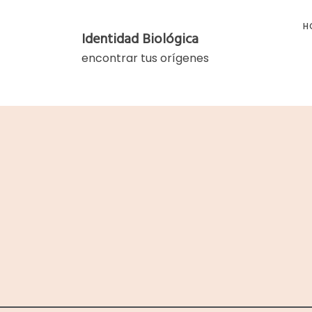
Skip
to
H
Identidad Biológica
content
encontrar tus orígenes