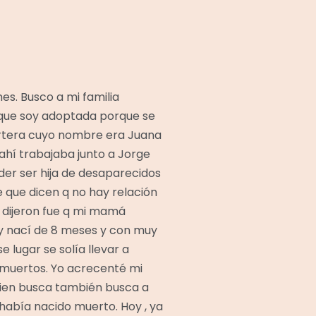
es. Busco a mi familia
 que soy adoptada porque se
rtera cuyo nombre era Juana
 ahí trabajaba junto a Jorge
der ser hija de desaparecidos
e que dicen q no hay relación
e dijeron fue q mi mamá
a y nací de 8 meses y con muy
 lugar se solía llevar a
o muertos. Yo acrecenté mi
uien busca también busca a
 había nacido muerto. Hoy , ya