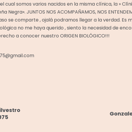
el cual somos varios nacidos en la misma clínica, la » Clí
igüeña Negra». JUNTOS NOS ACOMPAÑAMOS, NOS ENTENDE
so se comparte , ojalá podramos llegar a la verdad. Es mu
biológica no me haya querido , siento la necesidad de enco
recho a conocer nuestro ORIGEN BIOLÓGICO!!!
o75@gmail.com
ilvestro
Gonzale
975