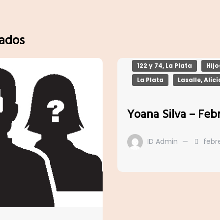
nados
122 y 74, La Plata
Hij
La Plata
Lasalle, Alici
Yoana Silva – Feb
ID Admin
febre