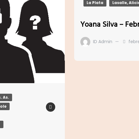
La Plata
Lasalle, Alici
Yoana Silva – Feb
ID Admin
febre
. As.
pole
r