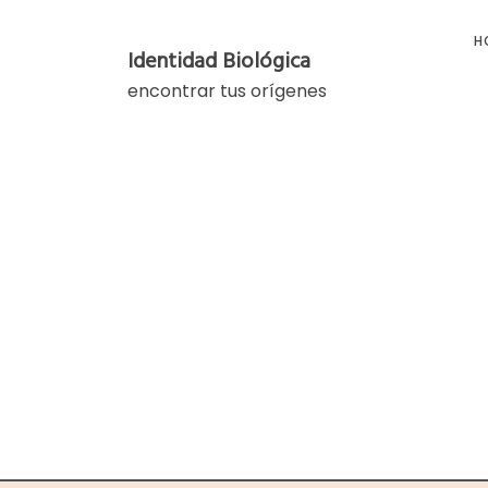
Skip
to
H
Identidad Biológica
content
encontrar tus orígenes