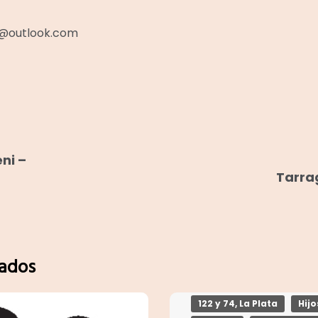
@outlook.com
ni –
Tarrag
nados
122 y 74, La Plata
Hij