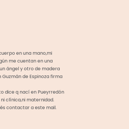
i cuerpo en una mano,mi
egún me cuentan en una
un ángel y otro de madera
ith Guzmán de Espinoza firma
nto dice q nací en Pueyrredón
ni clínica,ni maternidad.
s contactar a este mail.