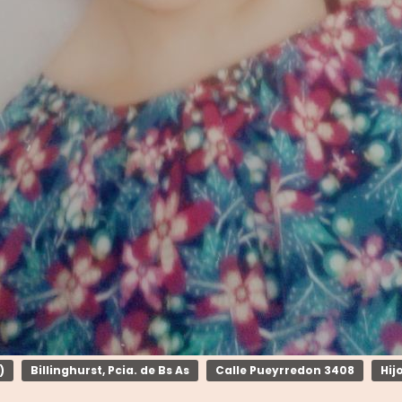
)
Billinghurst, Pcia. de Bs As
Calle Pueyrredon 3408
Hij