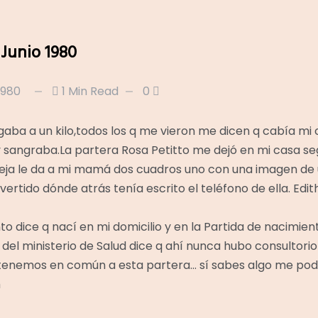
 Junio 1980
 1980
1 Min Read
0
gaba a un kilo,todos los q me vieron me dicen q cabía m
 sangraba.La partera Rosa Petitto me dejó en mi casa s
eja le da a mi mamá dos cuadros uno con una imagen de 
vertido dónde atrás tenía escrito el teléfono de ella. Ed
to dice q nací en mi domicilio y en la Partida de nacimie
 del ministerio de Salud dice q ahí nunca hubo consultorio 
tenemos en común a esta partera… sí sabes algo me podé
m