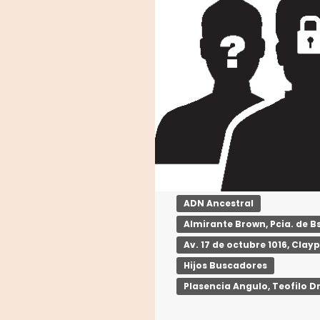
ADN Ancestral
Almirante Brown, Pcia. de Bs
Av. 17 de octubre 1016, Clay
Hijos Buscadores
Plasencia Angulo, Teofilo D