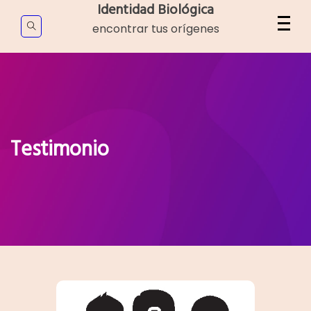
Skip
Identidad Biológica
to
encontrar tus orígenes
content
Testimonio