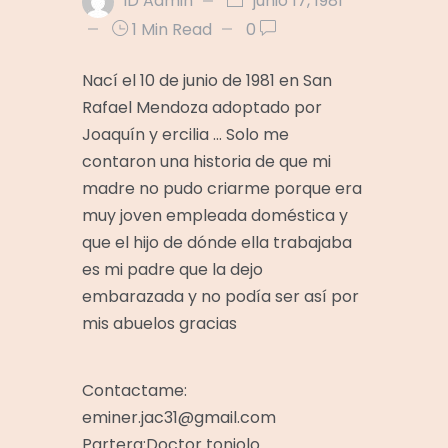
ID Admin
junio 17, 1981
1 Min Read
0
Nací el 10 de junio de 1981 en San
Rafael Mendoza adoptado por
Joaquín y ercilia … Solo me
contaron una historia de que mi
madre no pudo criarme porque era
muy joven empleada doméstica y
que el hijo de dónde ella trabajaba
es mi padre que la dejo
embarazada y no podía ser así por
mis abuelos gracias
Contactame:
eminer.jac31@gmail.com
Partera:Doctor toniolo