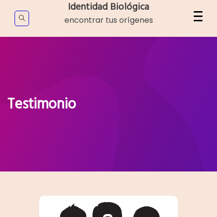
Skip
Identidad Biológica
to
encontrar tus orígenes
content
Testimonio