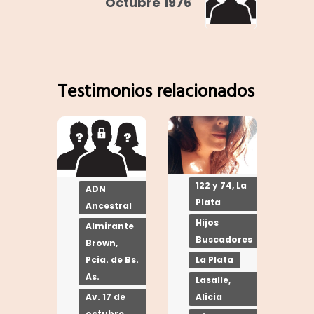
Octubre 1976
Testimonios relacionados
122 y 74, La
ADN
Plata
Ancestral
Hijos
Almirante
Buscadores
Brown,
La Plata
Pcia. de Bs.
As.
Lasalle,
Alicia
Av. 17 de
octubre