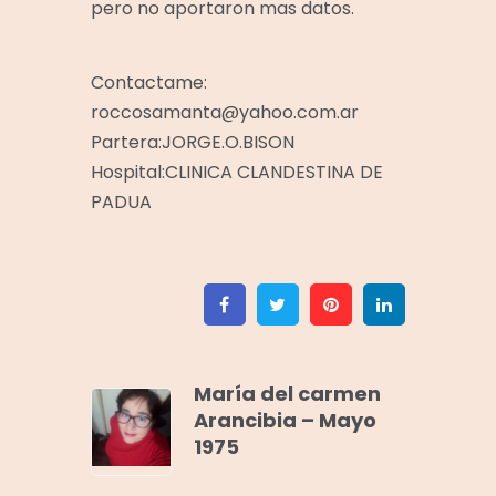
pero no aportaron mas datos.
Contactame:
roccosamanta@yahoo.com.ar
Partera:JORGE.O.BISON
Hospital:CLINICA CLANDESTINA DE
PADUA
Facebook
Twitter
Pinterest
Linkedin
María del carmen
Arancibia – Mayo
1975