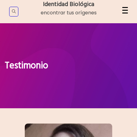
Skip
Identidad Biológica
to
encontrar tus orígenes
content
Testimonio