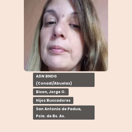
ADN BNDG
(Conadi/Abuelas)
Bison, Jorge O.
Hijos Buscadores
San Antonio de Padua,
Pcia. de Bs. As.