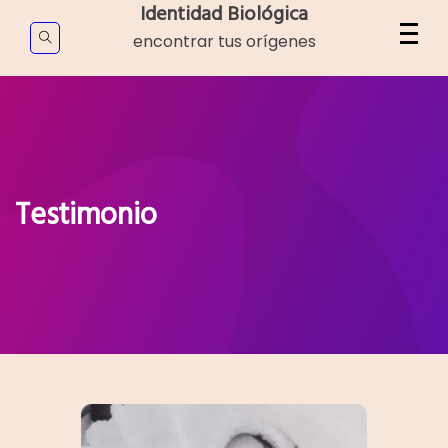
Skip
Identidad Biológica
to
encontrar tus orígenes
content
Testimonio