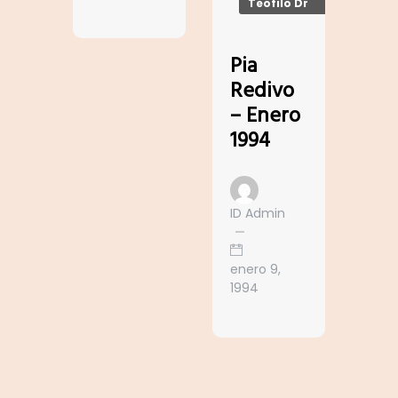
Teofilo Dr
Pia
Redivo
– Enero
1994
ID Admin
enero 9,
1994