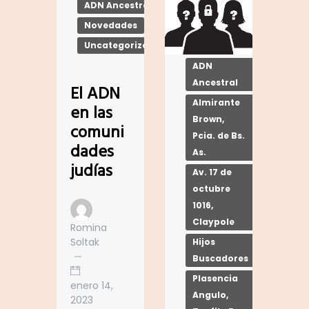
ADN Ancestral
Novedades
Uncategorized
ADN
Ancestral
El ADN
Almirante
en las
Brown,
comuni
Pcia. de Bs.
dades
As.
judías
Av. 17 de
octubre
1016,
Claypole
Romina
Soltak
Hijos
Buscadores
Plasencia
enero 14,
Angulo,
2023