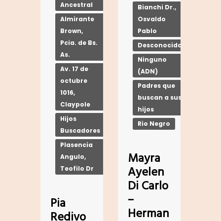
Ancestral
Bianchi Dr.,
Almirante
Osvaldo
Brown,
Pablo
Pcia. de Bs.
Desconocido
As.
Ninguno
Av. 17 de
(ADN)
octubre
Padres que
1016,
buscan a sus
Claypole
hijos
Hijos
Rio Negro
Buscadores
Plasencia
Mayra
Angulo,
Ayelen
Teofilo Dr
Di Carlo
–
Pia
Herman
Redivo