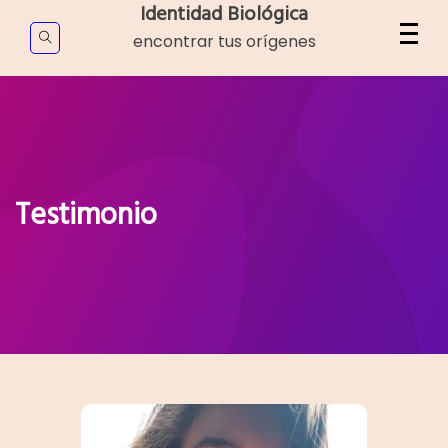
Skip
Identidad Biológica
to
encontrar tus orígenes
content
Testimonio