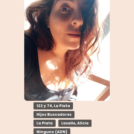
122 y 74, La Plata
Hijos Buscadores
La Plata
Lasalle, Alicia
Ninguno (ADN)