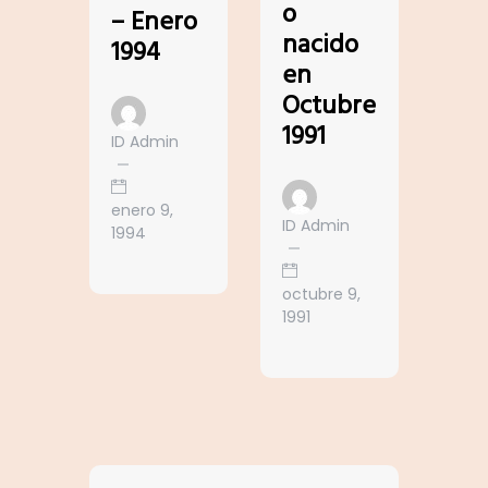
o
– Enero
nacido
1994
en
Octubre
1991
ID Admin
enero 9,
ID Admin
1994
octubre 9,
1991