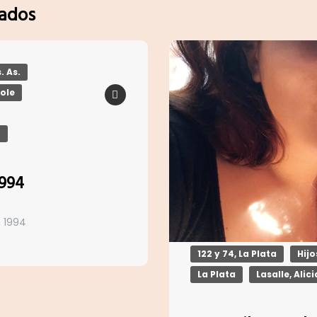
nados
. As.
pole
r
1994
, 1994
122 y 74, La Plata
Hij
La Plata
Lasalle, Alici