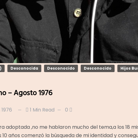
)
Desconocida
Desconocido
Desconocido
Hijos B
no – Agosto 1976
, 1976
1 Min Read
0
era adoptada ,no me hablaron mucho del tema,a los 18 mi
 10 años comenzó la búsqueda de mi identidad y consegu