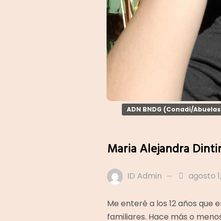
ADN BNDG (Conadi/Abuelas
Maria Alejandra Dinti
ID Admin
agosto 1
Me enteré a los 12 años que 
familiares. Hace más o menos