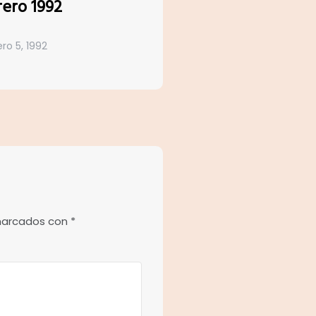
rero 1992
ro 5, 1992
 marcados con
*