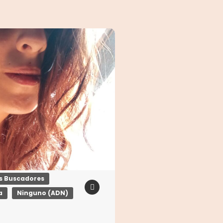
os Buscadores
a
Ninguno (ADN)