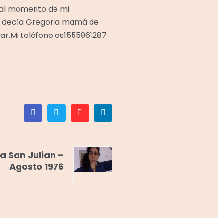
a al momento de mi
e decía Gregoria mamá de
car.Mi teléfono es1555961287
Facebook
Twitter
Pinterest
Linkedin
ia San Julian –
Agosto 1976