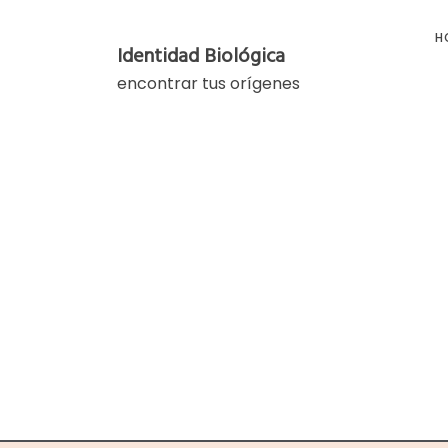
Skip
to
H
Identidad Biológica
content
encontrar tus orígenes