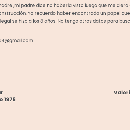
 madre ,mi padre dice no haberla visto luego que me dier
onstrucción. Yo recuerdo haber encontrado un papel qu
legal se hizo a los 8 años .No tengo otros datos para bus
ra4@gmail.com
r
Valer
o 1976